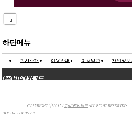
하단메뉴
회사소개
이용안내
이용약관
개인정보
(주)비앤씨월드
대표이사 : 장상원
서울특별시 강남구 선릉로132길 3-6 3층
사업자등록번호 : 120-81-32367
통신판매업신고 : 서울강
남-7704호
COPYRIGHT ⓒ 2015
(주)비앤씨월드
ALL RIGHT RESERVED.
HOSTING BY IPLAN