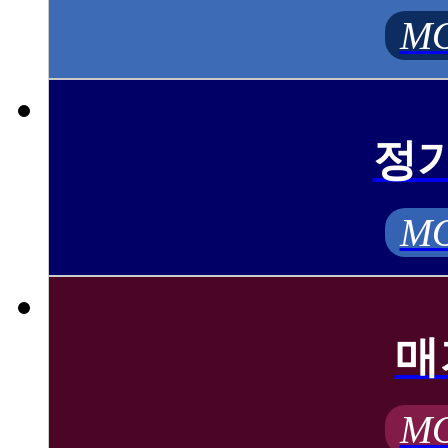
MO
정
MO
매
MO