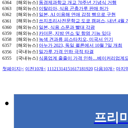
6364
[해외뉴스]
동경제과학교 개교 70주년 기념식 거행
6363
[해외뉴스]
이탈리아, 식용 곤충가루 판매 허가
6362
[해외뉴스]
일본, AI 이용해 연애 감정 빵으로 구현
[해외뉴스]
쓰지조리사전문학교 도쿄 캠퍼스, 내년 4월 
6361
6360
[해외뉴스]
일본, 식용 스푼과 빨대 각광
6359
[해외뉴스]
카더몬, 지방 연소 및 항염 기능 있다
6358
[해외뉴스]
녹색 견과류 피스타치오, 미국서 인기
6357
[해외뉴스]
아누가 2023, 독일 쾰른에서 10월 7일 개최
[국내뉴스]
밀가루 가격 인하 극적 타결
6356
6355
[국내뉴스]
식품업계 줄줄이 가격 인하…베이커리업계
첫페이지
|<
이전10개
<
11
12
13
14
15
16
17
18
19
20
다음10개
>
마지
프리