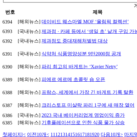
번호
제목
[해외뉴스]
데이비드 웨스마엘 MOF ‘올림픽 컬렉션’
6394
6393
[국내뉴스]
제과점 · 카페 등에서 ‘생일 초’ 낱개 구입 가
[국내뉴스]
제과점도 중대재해처벌법 대상
6392
[국내뉴스]
식약처 식품영양성분 9만2000점 공개
6391
[해외뉴스]
파리 최고의 바게트는 ‘Xavier Netry’
6390
[해외뉴스]
피에르 에르메 초콜릿 숍 오픈
6389
[해외뉴스]
프랑스, 세계에서 가장 긴 바게트 기록 탈환
6388
[해외뉴스]
크리스토프 미샬락 파리 1구에 새 매장 열어
6387
[국내뉴스]
2023 국내 베이커리업계 영업이익 증가
6386
[해외뉴스]
기후플레이션으로 인한 식품 물가 상승
6385
첫페이지
|<
이전10개
<
11
12
13
14
15
16
17
18
19
20
다음10개
>
마지