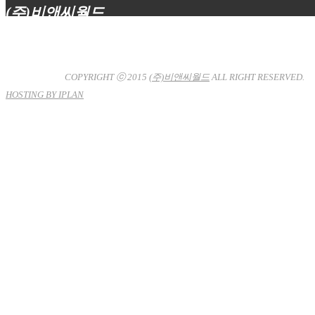
(주)비앤씨월드
대표이사 : 장상원
서울특별시 강남구 선릉로132길 3-6 3층
사업자등록번호 : 120-81-32367
통신판매업신고 : 서울강
남-7704호
COPYRIGHT ⓒ 2015
(주)비앤씨월드
ALL RIGHT RESERVED.
HOSTING BY IPLAN