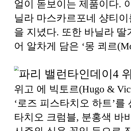
얼이 돋보이는 제품이다. 
닐라 마스카르포네 샹티이
을 지녔다. 또한 바닐라 딸
어 알차게 담은 ‘몽 쾨르(Mo
위고 에 빅토르(Hugo & V
‘로즈 피스타치오 하트’를
타치오 크럼블, 분홍색 바