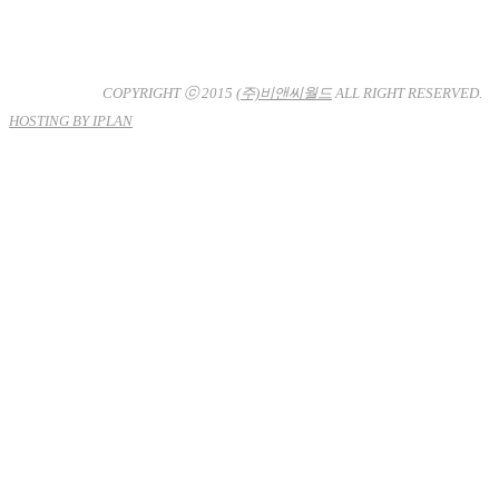
대표이사 : 장상원
서울특별시 강남구 선릉로132길 3-6 3층
사업자등록번호 : 120-81-32367
통신판매업신고 : 서울강
남-7704호
COPYRIGHT ⓒ 2015
(주)비앤씨월드
ALL RIGHT RESERVED.
HOSTING BY IPLAN