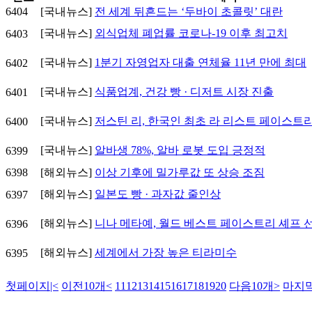
6404
[국내뉴스]
전 세계 뒤흔드는 ‘두바이 초콜릿’ 대란
[국내뉴스]
외식업체 폐업률 코로나-19 이후 최고치
6403
[국내뉴스]
1분기 자영업자 대출 연체율 11년 만에 최대
6402
[국내뉴스]
식품업계, 건강 빵 · 디저트 시장 진출
6401
[국내뉴스]
저스틴 리, 한국인 최초 라 리스트 페이스트
6400
[국내뉴스]
알바생 78%, 알바 로봇 도입 긍정적
6399
6398
[해외뉴스]
이상 기후에 밀가루값 또 상승 조짐
[해외뉴스]
일본도 빵 · 과자값 줄인상
6397
[해외뉴스]
니나 메타예, 월드 베스트 페이스트리 셰프 
6396
[해외뉴스]
세계에서 가장 높은 티라미수
6395
첫페이지
|<
이전10개
<
11
12
13
14
15
16
17
18
19
20
다음10개
>
마지