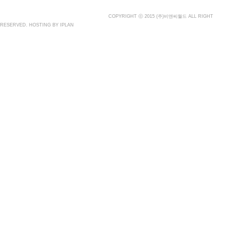
대표이사 : 장상원
서울특별시 강남구 선릉로132길 3-6 3층
사업자등록번호 : 120-81-
32367
통신판매업신고 : 서울강남-7704호
COPYRIGHT ⓒ 2015
(주)비앤씨월드
ALL RIGHT
RESERVED.
HOSTING BY IPLAN