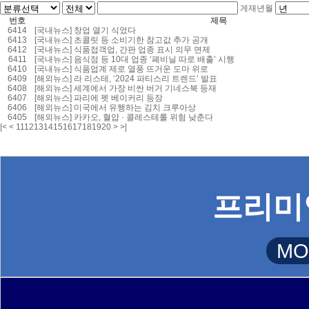
게재년월
번호
제목
6414
[국내뉴스]
창업 열기 식었다
6413
[국내뉴스]
초콜릿 등 소비기한 참고값 추가 공개
6412
[국내뉴스]
식품접객업, 간판 업종 표시 의무 면제
6411
[국내뉴스]
음식점 등 10대 업종 ‘폐비닐 따로 배출’ 시행
6410
[국내뉴스]
식품업계 제로 열풍 뜨거운 도마 위로
6409
[해외뉴스]
라 리스테, ‘2024 파티스리 트렌드’ 발표
6408
[해외뉴스]
세계에서 가장 비싼 버거 기네스북 등재
6407
[해외뉴스]
파리에 펫 베이커리 등장
6406
[해외뉴스]
미국에서 유행하는 김치 크루아상
6405
[해외뉴스]
카카오, 혈압 · 콜레스테롤 위험 낮춘다
|<
<
11
12
13
14
15
16
17
18
19
20
>
>|
프리미
MO