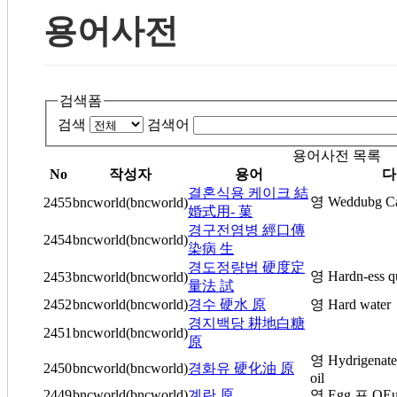
용어사전
검색폼
검색
검색어
용어사전 목록
No
작성자
용어
다
결혼식용 케이크 結
영 Weddubg C
2455
bncworld(bncworld)
婚式用- 菓
경구전염병 經口傳
2454
bncworld(bncworld)
染病 生
경도정량법 硬度定
영 Hardn-ess qu
2453
bncworld(bncworld)
量法 試
2452
bncworld(bncworld)
경수 硬水 原
영 Hard water
경지백당 耕地白糖
2451
bncworld(bncworld)
原
영 Hydrigenate
2450
bncworld(bncworld)
경화유 硬化油 原
oil
2449
bncworld(bncworld)
계란 原
영 Egg 프 OEu