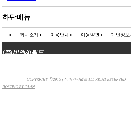
하단메뉴
회사소개
이용안내
이용약관
개인정보
(주)비앤씨월드
대표이사 : 장상원
서울특별시 강남구 선릉로132길 3-6 3층
사업자등록번호 : 120-81-32367
통신판매업신고 : 서울강
남-7704호
COPYRIGHT ⓒ 2015
(주)비앤씨월드
ALL RIGHT RESERVED.
HOSTING BY IPLAN