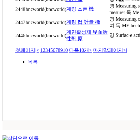
영 Measuring 
계량 스푼 機
2448
bncworld(bncworld)
mesurer 독 Me l
영 Measuring c
계량 컵 計量 機
2447
bncworld(bncworld)
여 독 ME bech
계면활성제 界面活
영 Surfac-e act
2446
bncworld(bncworld)
性劑 原
첫페이지
|<
1
2
3
4
5
6
7
8
9
10
다음10개
>
마지막페이지
>|
목록