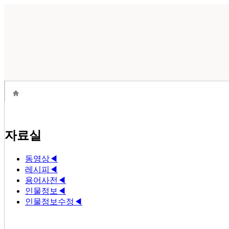
자료실
동영상
◀
레시피
◀
용어사전
◀
인물정보
◀
인물정보수정
◀