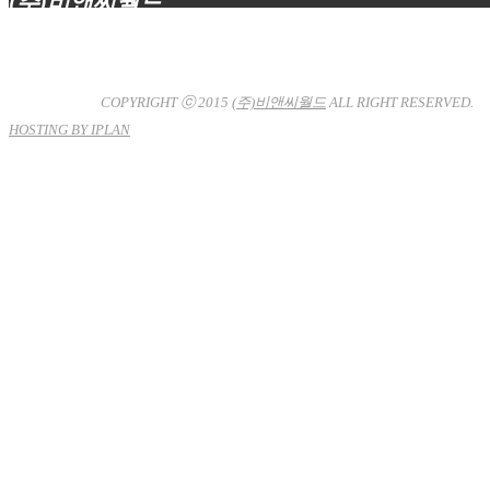
(주)비앤씨월드
대표이사 : 장상원
서울특별시 강남구 선릉로132길 3-6 3층
사업자등록번호 : 120-81-32367
통신판매업신고 : 서울강
남-7704호
COPYRIGHT ⓒ 2015
(주)비앤씨월드
ALL RIGHT RESERVED.
HOSTING BY IPLAN