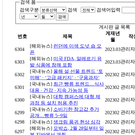
검색 폼
검색구분
검색
검색어입력
검색
게시판 글 목록
게재년
번호
제목
작
월
[해외뉴스]
런던에 이색 도넛 숍 오
관리자
6304
2023.03
픈
[해외뉴스]
미국 FDA, 알레르기 유
관리자
6303
2023.03
발 식품에 참깨 포함
[국내뉴스]
올해 설 선물 트렌드 ‘토
관리자
6302
202302
끼해’ · ‘고급 패키지’ · ‘구움과자’
[국내뉴스]
최근 빵류 트렌드…식사
관리자
6301
202302
대용 · 건강 · 지속 가능성 등
[국내뉴스]
대학 캠퍼스에 대형 제
관리자
6300
202302
과점 등 설치 허용 추진
[국내뉴스]
소비기한 참고값 추가
관리자
6299
202302
공개…빵류 5~9일
6298
[국내뉴스]
생크림 품귀 현상 심각
202302
관리자
[해외뉴스]
모박쇼, 2월 28일부터 일
관리자
6297
202302
본 지바에서 개최