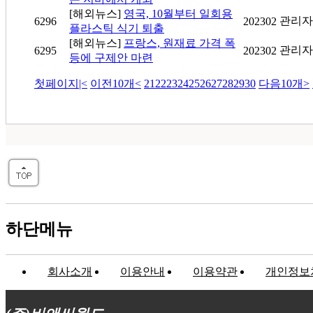
[해외뉴스]
영국, 10월부터 일회용
관리자
6296
202302
플라스틱 식기 퇴출
[해외뉴스]
프랑스, 원재료 가격 폭
관리자
6295
202302
등에 구제안 마련
첫페이지
|<
이전10개
<
21
22
23
24
25
26
27
28
29
30
다음10개
>
하단메뉴
회사소개
이용안내
이용약관
개인정보