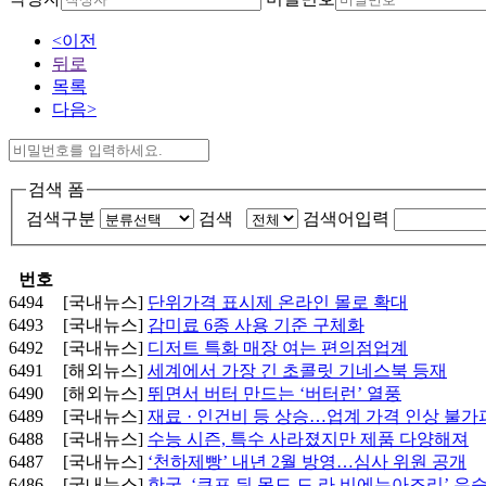
<이전
뒤로
목록
다음>
검색 폼
검색구분
검색
검색어입력
번호
6494
[국내뉴스]
단위가격 표시제 온라인 몰로 확대
6493
[국내뉴스]
감미료 6종 사용 기준 구체화
6492
[국내뉴스]
디저트 특화 매장 여는 편의점업계
6491
[해외뉴스]
세계에서 가장 긴 초콜릿 기네스북 등재
6490
[해외뉴스]
뛰면서 버터 만드는 ‘버터런’ 열풍
6489
[국내뉴스]
재료 · 인건비 등 상승…업계 가격 인상 불가
6488
[국내뉴스]
수능 시즌, 특수 사라졌지만 제품 다양해져
6487
[국내뉴스]
‘천하제빵’ 내년 2월 방영…심사 위원 공개
6486
[국내뉴스]
한국, ‘쿠프 뒤 몽드 드 라 비에누아즈리’ 우