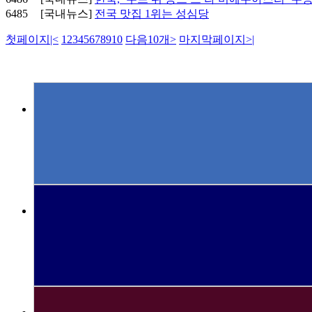
6485
[국내뉴스]
전국 맛집 1위는 성심당
첫페이지
|<
1
2
3
4
5
6
7
8
9
10
다음10개
>
마지막페이지
>|