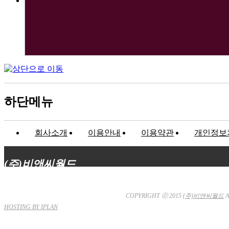
하단메뉴
회사소개
이용안내
이용약관
개인정보
(주)비앤씨월드
대표이사 : 장상원
서울특별시 강남구 선릉로132길 3-6 3층
사업자등
통신판매업신고 : 서울강남-7704호
COPYRIGHT ⓒ 2015
(주)비앤씨월드
A
HOSTING BY IPLAN