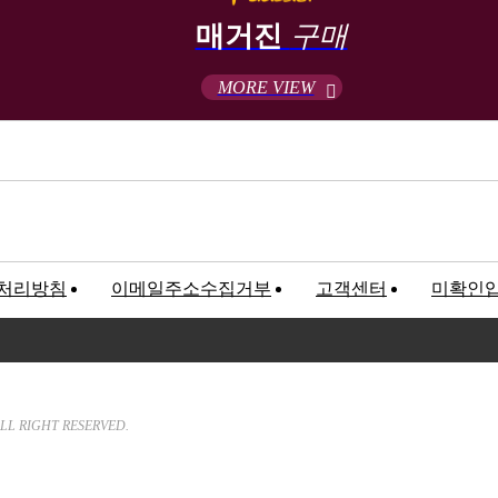
매거진
구매
MORE VIEW
처리방침
이메일주소수집거부
고객센터
미확인
고객만족센터
록번호 : 120-81-32367
We will hear customer’s Sound a
LL RIGHT RESERVED.
T. 02-547-5233 / F. 02