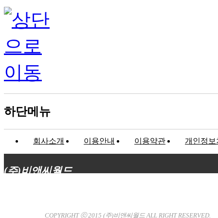
하단메뉴
회사소개
이용안내
이용약관
개인정보
(주)비앤씨월드
대표이사 : 장상원
서울특별시 강남구 선릉로132길 3-6 3층
사업자등록번호 : 120-81-32367
통신판매업신고 : 서울강
남-7704호
COPYRIGHT ⓒ 2015
(주)비앤씨월드
ALL RIGHT RESERVED.