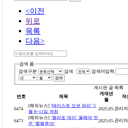
<이전
뒤로
목록
다음>
검색 폼
검색구분
검색
검색어입력
검색
게시판 글 목록
게재년
번호
제목
작
월
[해외뉴스]
‘테이스트 오브 파리’ 5
관리자
6474
2025.05.
월 8~11일 개최
[해외뉴스]
‘젤라토 데이’ 올해의 맛
관리자
6473
2025.05.
은 ‘할렐루야’