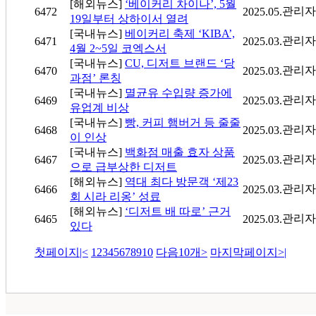
[해외뉴스]
‘베이커리 차이나’, 5월
관리자
6472
2025.05.
19일부터 상하이서 열려
[국내뉴스]
베이커리 축제 ‘KIBA’,
관리자
6471
2025.03.
4월 2~5일 코엑스서
[국내뉴스]
CU, 디저트 브랜드 ‘당
관리자
6470
2025.03.
과점’ 론칭
[국내뉴스]
멸균유 수입량 증가에
관리자
6469
2025.03.
유업계 비상
[국내뉴스]
빵, 커피 햄버거 등 줄줄
관리자
6468
2025.03.
이 인상
[국내뉴스]
백화점 매출 효자 상품
관리자
6467
2025.03.
으로 급부상한 디저트
[해외뉴스]
역대 최다 방문객 ‘제23
관리자
6466
2025.03.
회 시라 리옹’ 성료
[해외뉴스]
‘디저트 배 따로’ 근거
관리자
6465
2025.03.
있다
첫페이지
|<
1
2
3
4
5
6
7
8
9
10
다음10개
>
마지막페이지
>|