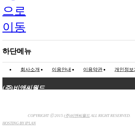
하단메뉴
회사소개
이용안내
이용약관
개인정보
(주)비앤씨월드
대표이사 : 장상원
서울특별시 강남구 선릉로132길 3-6 3층
사업자등록번호 : 120-81-32367
통신판매업신고 : 서울강
남-7704호
COPYRIGHT ⓒ 2015
(주)비앤씨월드
ALL RIGHT RESERVED.
HOSTING BY IPLAN