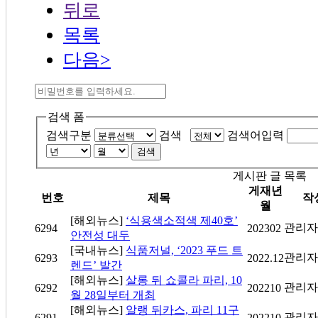
뒤로
목록
다음>
검색 폼
검색구분
검색
검색어입력
검색
게시판 글 목록
게재년
번호
제목
작
월
[해외뉴스]
‘식용색소적색 제40호’
관리자
6294
202302
안전성 대두
[국내뉴스]
식품저널, ‘2023 푸드 트
관리자
6293
2022.12
렌드’ 발간
[해외뉴스]
살롱 뒤 쇼콜라 파리, 10
관리자
6292
202210
월 28일부터 개최
[해외뉴스]
알랭 뒤카스, 파리 11구
관리자
6291
202210