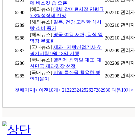
에 비스킷 숍 오픈
[해외뉴스]
대체 감미료시장 연평균
관리자
6290
202210
5.3% 성장세 전망
[해외뉴스]
일본, 건강 고려한 식사
관리자
6289
202210
빵 소비 증가
[해외뉴스]
영국 여왕 서거, 왕실 임
관리자
6288
202210
명장 무효화
[국내뉴스]
제과 · 제빵산업기사 첫
관리자
6287
202209
필기시험 9월 18일 시행
[국내뉴스]
엘리제 최형일 대표, 대
관리자
6286
202209
한민국 제과명장 선정
[국내뉴스]
지역 특산물 활용한 빵
관리자
6285
202208
인기몰이
첫페이지
|<
이전10개
<
21
22
23
24
25
26
27
28
29
30
다음10개
>