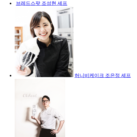
브레드스팟 조성현 셰프
허니비케이크 조은정 셰프