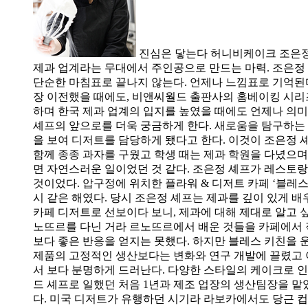
진심은 닿는다 허니비케이크 조은정
제과 업계라는 무대에서 주인공으로 만드는 마력. 조은정
단순한 마침표로 끝나지 않는다. 언제나 느낌표로 기억된다
장 이전했을 때에도, 비앤씨월드 출판사의 홈베이킹 시리
하며 한국 제과 업계의 입지를 높였을 때에도 언제나 의미
셰프의 앞으로를 더욱 궁금하게 한다. 새로움을 탐구하는 
을 보여 디저트를 담당하게 됐다고 한다. 이것이 조은정 
함께 종종 과자를 구웠고 학생 때는 제과 학원을 다녔으며
면 자연스러운 일이었던 것 같다. 조은정 셰프가 레스토랑
것이었다. 압구정에 위치한 플라워 & 디저트 카페 ‘블레스
시 같은 해였다. 당시 조은정 셰프는 제과를 깊이 있게 
카페 디저트로 선보이다 보니, 제과에 대해 제대로 알고 
노뜨르를 다닌 거라 르노뜨르에서 배운 것들을 카페에서 
보다 좋은 반응을 얻지는 못했다. 하지만 블레스 키친을 
제품의 고정적인 생산보다는 변화와 연구 개발에 끌렸고 
서 보다 분명하게 드러난다. 다양한 스타일의 케이크로 인
드 셰프로 일했던 처음 1년과 제조 업장의 생산팀장을 맡
다. 미국 디저트가 유행하던 시기라 라보카에서도 당근 컵