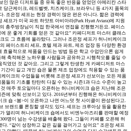
보인 많은 디저트들 중 유독 좋은 반응을 얻었던 아메리칸 스타
 당근케이크, 레드벨벳, 치즈케이크, 브라우니 등 4가지 품목의
 조은정 셰프는 현장 경력이 많은 편은 아니다. 짧은 경력에
미국 파트 하얏트 아비아라(Park Hyatt Aviara)에 지원
아라의 총주방장님이 직접 한국에서 면접을 진행했거든요. 페이스
에 운 좋게 기회를 얻은 것 같아요” 카페디저트 마스터 클래스
이크도 그 흐름에 올라탔다. 그러나 조은정 셰프가 허니비케이크
 페이스트리 셰프, 호텔 제과 파트, 제조 업장 등 다양한 환경
안에 효율적으로 제품을 만드는 방법 등은 학교 수업만으론 쉽게
 통해 축적해온 노하우를 사람들과 공유하고 시행착오를 줄일 수
움직였던 것 같아요. 그리고 그렇게 탄생한 게 카페디저트 마스
기간이 길고 개인 숍은 물론 제조 업장에도 적용할 수 있는 품
니비케이크의 수업들을 비롯해 조은정 셰프가 선보이는 모든 제품
들의 기초를 탄탄히 다질 수 있는 시즌1과 다소 수준이 높고
는 것 매주 토요일마다 오픈하는 허니비케이크 숍은 지난해 조은
시즌에 맞춰 선보이고 있다. 2016년부터 진행해온 허니비케이크
크 숍 <봄>이 오픈하고 나면 어느덧 첫 사이클이 완성된다고.
브 브랜드를 론칭할 생각도 있다. 셰프는 크루아상 등을 활용한
래스가 열리며 허니비케이크 숍에서도 비엔누아즈리를 판매할 예정
300명이 넘는 수강생을 배출해 왔다. 그들이 카페를 오픈해 허
. “같이 성장하고 같은 길을 걸어가고 싶어요” 조은정 셰프