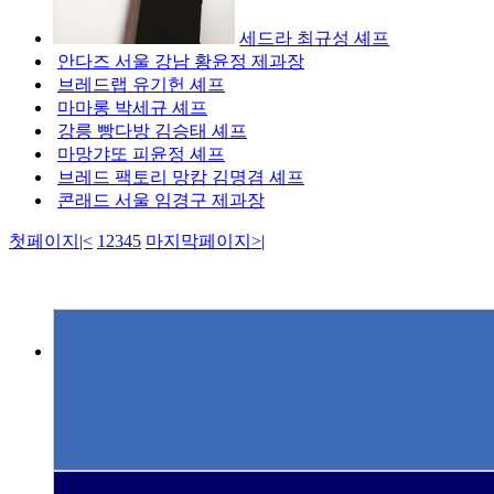
세드라 최규성 셰프
안다즈 서울 강남 황윤정 제과장
브레드랩 유기헌 셰프
마마롱 박세규 셰프
강릉 빵다방 김승태 셰프
마망갸또 피윤정 셰프
브레드 팩토리 망캄 김명겸 셰프
콘래드 서울 임경구 제과장
첫페이지
|<
1
2
3
4
5
마지막페이지
>|