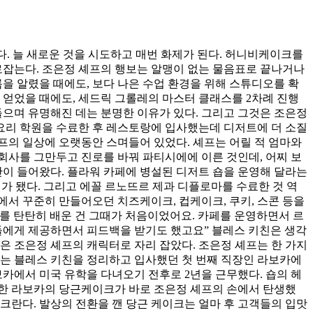
. 늘 새로운 것을 시도하고 매번 화제가 된다. 허니비케이크를
로잡는다. 조은정 셰프의 행보는 알맹이 없는 물음표로 끝나거나
름을 알렸을 때에도, 보다 나은 수업 환경을 위해 스튜디오를 확
얻었을 때에도, 세드릭 그롤레의 마스터 클래스를 2차례 진행
들으며 유명해진 데는 분명한 이유가 있다. 그리고 그것은 조은정
 요리 학원을 수료한 후 레스토랑에 입사했는데 디저트에 더 소질
셰프의 일상에 오랫동안 스며들어 있었다. 셰프는 어릴 적 엄마와
 회사를 그만두고 진로를 바꿔 파티시에에 이른 것인데, 어찌 보
안이 들어왔다. 플라워 카페에 병설된 디저트 숍을 운영해 달라는
오너가 됐다. 그리고 에꼴 르노뜨르 제과 디플로마를 수료한 것 역
에서 꾸준히 만들어오던 치즈케이크, 컵케이크, 쿠키, 스콘 등을
과를 탄탄히 배운 건 그때가 처음이었어요. 카페를 운영하면서 르
들에게 제공하면서 피드백을 받기도 했고요” 블레스 키친은 생각
은 조은정 셰프의 캐릭터로 자리 잡았다. 조은정 셰프는 한 가지
이는 블레스 키친을 정리하고 입사했던 첫 번째 직장인 라보카에
카에서 미국 유학을 다녀오기 전후로 2년을 근무했다. 숍의 헤
유명한 라보카의 당근케이크가 바로 조은정 셰프의 손에서 탄생했
크란다. 발상의 전환을 깬 당근 케이크는 얼마 후 고객들의 입맛