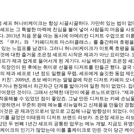
 셰프 허니비케이크는 항상 시끌시끌하다. 가만히 있는 법이 없다
 셰프는 그 특별한 마력에 진심을 불어 넣어 사람들의 마음을 사
. 2013년 처음 문을 여는 동시에 아메리칸 디저트 수업으로 이
즈 『쿠키』와 『카페디저트 마스터클래스』를 출간하며 호평을 
 있는 느낌표를 남겼다. 그러니 허니비케이크가 이토록 호평을 
것에 대한 즐거움 조은정 셰프의 시작은 제과가 아닌 요리였다.
셰프가 제과 업계로 들어서게 된 계기다. 사실 베이킹은 조은정 
 직장인이 된 후에는 취미로 선물용 디저트를 만들곤 했다. 결국
의 제과 셰프로 1년 정도 일했을 무렵, 셰프에게 솔깃한 동업 제
 키친’. 2009년, 초보 베이커는 얼떨결에 작은 디저트 카페의 
배우거나 현장에서 차근차근 단계를 밟아가며 일한 적이 없었다. 집
싶어졌던 것이다. 그래서 선택한 대안이 에꼴 르노뜨르였다. “제
적용해볼 수 있었던 점이 좋았죠. 그날 만든 디저트는 카페 손님
운영하면서 꾸준히 판매 메뉴를 리뉴얼하고 신제품을 만들던 경험
이것은 곧 제과인으로서 앞으로 고집해 나갈 방향성이 되었다. 
기를 끌었던 이태원의 디저트 브랜드 라보카. 조은정 셰프는 라보
았던 두 번째 1년간 셰프의 공통된 업무는 메뉴 개발. 지금도 
케이크의 인기가 많았는데 이를 홀케이크로 만든 것이 당근 케이