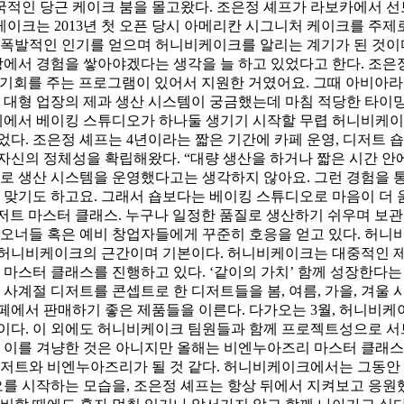
적인 당근 케이크 붐을 몰고왔다. 조은정 셰프가 라보카에서 선
크는 2013년 첫 오픈 당시 아메리칸 시그니처 케이크를 주제로
폭발적인 인기를 얻으며 허니비케이크를 알리는 계기가 된 것이다.
 경험을 쌓아야겠다는 생각을 늘 하고 있었다고 한다. 조은정 셰프가 
할 기회를 주는 프로그램이 있어서 지원한 거였어요. 그때 아비
 대형 업장의 제과 생산 시스템이 궁금했는데 마침 적당한 타이밍
 업계에서 베이킹 스튜디오가 하나둘 생기기 시작할 무렵 허니비케
. 조은정 셰프는 4년이라는 짧은 기간에 카페 운영, 디저트 숍의
씩 자신의 정체성을 확립해왔다. “대량 생산을 하거나 짧은 시간 
으로 생산 시스템을 운영했다고는 생각하지 않아요. 그런 경험을
 맞기도 하고요. 그래서 숍보다는 베이킹 스튜디오로 마음이 더 
 마스터 클래스. 누구나 일정한 품질로 생산하기 쉬우며 보관 
 오너들 혹은 예비 창업자들에게 꾸준히 호응을 얻고 있다. 허
허니비케이크의 근간이며 기본이다. 허니비케이크는 대중적인 제품
 마스터 클래스를 진행하고 있다. ‘같이의 가치’ 함께 성장한다
사계절 디저트를 콘셉트로 한 디저트들을 봄, 여름, 가을, 겨울 
에서 판매하기 좋은 제품들을 이른다. 다가오는 3월, 허니비케이
이다. 이 외에도 허니비케이크 팀원들과 함께 프로젝트성으로 서
. 이를 겨냥한 것은 아니지만 올해는 비엔누아즈리 마스터 클
 디저트와 비엔누아즈리가 될 것 같다. 허니비케이크에서는 그동안 
 시작하는 모습을, 조은정 셰프는 항상 뒤에서 지켜보고 응원했다