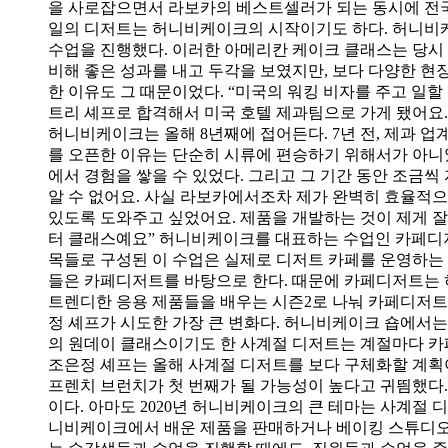
을 사로잡으면서 라보카의 베스트셀러가 되는 동시에 전국
일의 디저트는 허니비케이크의 시작이기도 하다. 허니비케이
수업을 진행했다. 이러한 아메리칸 케이크 클래스는 당시 
비해 좋은 성과를 내고 두각을 보였지만, 보다 다양한 현장에서
한 이유도 그 때문이었다. “미국의 워킹 비자를 주고 일
트리 셰프로 합격해서 미국 호텔 제과팀으로 가게 됐어요.
허니비케이크는 올해 8년째에 접어든다. 7년 전, 제과
를 오픈한 이유는 단순히 시류에 편승하기 위해서가 아니었다
에서 경험을 쌓을 수 있었다. 그리고 그 기간 동안 조금
알 수 없어요. 사실 라보카에서조차 제가 완벽히 효율적
있도록 도와주고 싶었어요. 제품을 개발하는 것이 제게 잘
터 클래스예요” 허니비케이크를 대표하는 수업인 카페디저트
목들로 구성된 이 수업은 실제로 디저트 카페를 운영하는
들은 카페디저트를 바탕으로 한다. 때문에 카페디저트는 
트렌디한 응용 제품들을 배우는 시즌2로 나눠 카페디저트
정 셰프가 시도한 가장 큰 변화다. 허니비케이크 숍에서는 
의 원데이 클래스이기도 한 사계절 디저트는 계절마다 카페
조은정 셰프는 올해 사계절 디저트를 보다 구체화할 계획
프렌치 브런치가 첫 번째가 될 가능성이 높다고 귀띔했다
이다. 아마도 2020년 허니비케이크의 큰 테마는 사계절
니비케이크에서 배운 제품을 판매하거나 베이킹 스튜디오를