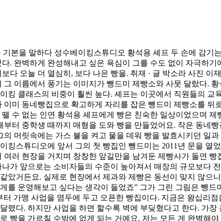
K YONG 기본을 말하다 성수베이킹스튜디오 황석용 셰프 두 손에 감
했다. 완벽하게 완성해내고 싶은 욕심이 그를 수도 없이 자극하기에
보다 오늘 더 열심히, 보다 나은 빵을. 취재 · 글 박소라 사진 
데 그 이름에서 풍기는 이미지가 뺑드미 제빵소와 사뭇 달랐다. 
이킹 클래스의 비중이 훨씬 높다. 셰프는 이곳에서 직원들의 교육
가 이미 동네빵집으로 확고하게 자리를 잡은 뺑드미 제빵소를 뒤로
 뗄 수 없는 인연 황석용 셰프에게 빵은 친숙한 일상이었으며 제
때부터 중학생 때까지 매형을 도와 빵을 만들었어요. 작은 동네빵
 그의 머릿속에는 가스 불을 켜고 물을 데워 빵을 발효시키던 일과
이킹스튜디오에 앞서 그의 첫 빵집인 뺑드미는 2011년 문을 열었
해 여러 현장을 거치며 창창한 앞길만을 남겨둔 제빵사가 돌연 빵
 하나가 앞으로는 소비자들의 수준이 높아져서 매장의 규모보다 전
같았거든요. 실제로 현장에서 제과와 제빵은 동선이 맞지 않으니
게를 운영해보고 싶다는 생각이 들었죠” 그가 그린 그림은 뺑드
처음부터 가맹 사업을 염두에 두고 오픈한 빵집이다. 지금은 왕십리
렸다. 하지만 사업을 하면 할수록 벽에 부딪혔다고 한다. 가장 큰
로 빵을 가르칠 수밖에 없게 되는 거예요. 저는 모든 게 완벽해야