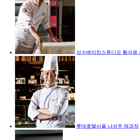
성수베이킹스튜디오 황석용 
롯데호텔서울 나성주 제과장