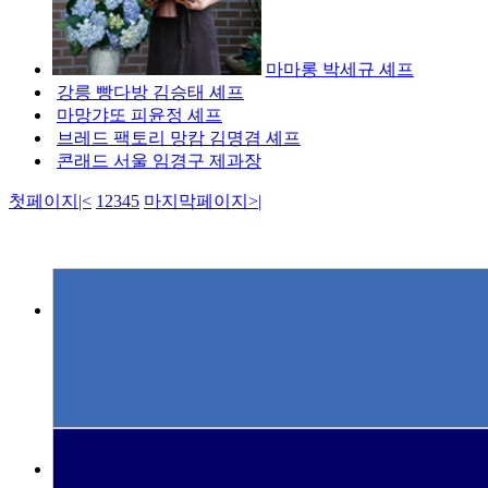
마마롱 박세규 셰프
강릉 빵다방 김승태 셰프
마망갸또 피윤정 셰프
브레드 팩토리 망캄 김명겸 셰프
콘래드 서울 임경구 제과장
첫페이지
|<
1
2
3
4
5
마지막페이지
>|