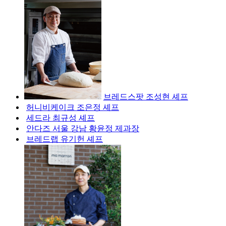
브레드스팟 조성현 셰프
허니비케이크 조은정 셰프
세드라 최규성 셰프
안다즈 서울 강남 황윤정 제과장
브레드랩 유기헌 셰프