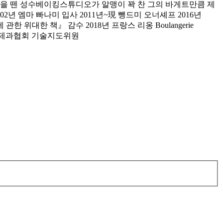
걸음을 뗀 성수베이킹스튜디오가 알맹이 꽉 찬 그의 바게트만큼 제
02년 엠마 빠나미 입사 2011년~現 뺑드미 오너셰프 2016년
한 위대한 책』 감수 2018년 프랑스 리옹 Boulangerie
대한제과협회 기술지도위원