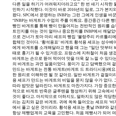
다른 일을 하기가 어려워지더라고요” 한 번 새기 시작한 
민하기 시작했다. 이것이 바로 2016년의 일로, 그가 
왔다. SPC에서 운영하는 INBP는 그런 그에게 인생을 
“INBP는 바게트가 수업의 주를 이뤄요. 중간중간 다른
빵인 바게트를 통해 빵이 만들어지는 전반적인 원리를 습득하
트인지를 아는 것이 얼마나 중요한지를 INBP에서 깨달았어
으로 건너가 토마 마리 셰프의 빵집 ‘불랑주리 카르틀리에
합체인 것이다. ‘황석용표’ 바게트 황석용 셰프는 성수
에게 바게트를 소개해달라고 했을 때 그는 “일단 맛부터 봐
때로 흉기가 될 수 있거든요. 프랑스에 지하철이 처음 생겼
바게트는 손으로 뜯어 먹어야 맛을 더욱 잘 느낄 수 있다
의 바게트는 과연 일품이었다. 풍미가 깊고 담백했으며 겉
만드는 바게트는 전통 바게트(바게트 드 트라디시옹)예요.
한 원리로 이해하면 될 것 같아요. 일반 바게트가 겉절이
용 셰프가 만드는 바게트의 비밀을 묻지 않을 수가 없다.
따라 밥맛은 달라진다. 바게트도 마찬가지다. 가장 중요한
적으로 바게트 반죽은 글루텐을 형성하기 위해 고속에서 
것이 좋다고. 마지막으로 더하지도, 덜하지도 않은 적당한
리는 김치와 같은 바게트. 귀에 쏙쏙 들어오는 셰프의 ‘
에서 풀고 싶은 것이리라. 황석용 셰프는 훗날 INBP와 
항상 제빵업계의 교육을 고민했다. 처음 제빵사가 되어 여