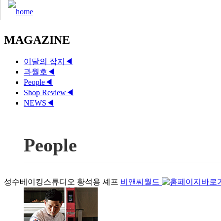
MAGAZINE
이달의 잡지
◀
과월호
◀
People
◀
Shop Review
◀
NEWS
◀
People
성수베이킹스튜디오 황석용 셰프
비앤씨월드