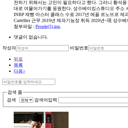
전하기 위해서는 고민이 필요하다고 했다. 그러니 황석용 
대로 여물어가기를 응원한다. 성수베이킹스튜디오 주소 서울시 성
INBP 제빵 마스터 클래스 수료 2017년 에꼴 르노뜨르 제과 
Cartellier 근무 2019년 제과기능장 취득 202
첨부파일
:
People(5).jpg
,
댓글이 없습니다.
작성자
비밀번호
뒤로
목록
다음>
검색 폼
검색
검색어입력