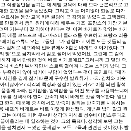
접고 직영점만을 남겨둔 채 제빵 교육에 대해 보다 근본적으로 고
에 대한 고민을 털어놓았었다. 그리고 이는 머지않아 현실로 다가
스를 수료하는 동안 교육 커리큘럼에 큰 감명을 받았다고 고백했다.
를 만들면서 빵의 원리에 대해 배우는 거죠. 프랑스의 가장 기본
들려면 기본부터 잘 익혀야 한다는 것, 어떤 바게트가 맛있는 바게
. 결국 에꼴 르노뜨르 제과 마스터 클래스를 수료하고 프랑스 리옹
성수베이킹스튜디오는 그동안 그가 경험하고 이룬 모든 것들의 집
. 실제로 셰프와의 인터뷰에서 8할은 바게트 이야기였다. 그
리 빵’으로 큼지막해서 칼로 썰어서 먹었어요. 그런데 그 칼이
발하자 해서 탄생한 것이 바로 바게트예요” 그러니까 그 말인 즉,
뜯으니 바스락 부서지면서 스르륵 떨어져 나오는 소리가 났다. 그
 부족하지 않아 씹기에 부담이 없었다는 것이 포인트다. “제가
 시간을 길게 잡기 때문에 구수한 발효취가 나요. 김치와 비슷
 아니잖아요? 각각의 특징과 장점이 있는 거죠” 이쯤 되면 황석
의 품종에 따라, 전기밥솥, 압력밥솥 등 어떤 도구를 사용하느냐에
가루를 선택해야 한다. 반죽기 역시 바게트 맛을 좌우한다. 일반
고 한다. 때문에 중속에서도 반죽이 잘되는 반죽기를 사용하는
용 셰프의 바게트는 바로 이렇게 완성됐다. 개념은 밥과 같고 원
다. 그는 아마도 이런 무수한 생각과 지식을 성수베이킹스튜디오
 끌어올리는 데 일조하는 것이 그의 목표다. 생각해 보면 그는
업을 펼치면서 느꼈던 문제점도 모두 교육과 관련된 것이었다. 발