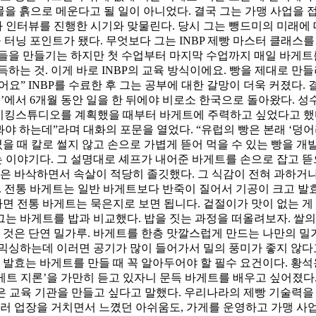
물을 흙으로 메운다고 될 일이 아니었다. 결국 그는 가맹 사업을 
본지와 인터뷰를 진행한 시기와 맞물린다. 당시 그는 뺑드미의 미래
바꾼 터닝 포인트가 됐다. 무엇보다 그는 INBP 제빵 마스터 클래
 빵들을 만들기는 하지만 첫 수업부터 마지막 수업까지 매일 바게트
는 것. 이게 바로 INBP의 교육 방식이에요. 빵을 제대로 만
요” INBP를 수료한 후 그는 공부에 대한 갈망이 더욱 커졌다
’에서 6개월 동안 일을 한 뒤에야 비로소 한국으로 돌아왔다. 
베이킹스튜디오를 계획했을 때부터 바게트에 주력하고 싶었다고 했다
야 하는데”라며 대화의 포문을 열었다. “유럽의 빵은 본래 ‘덩어
을 때 칼로 썰지 않고 손으로 가볍게 뜯어 먹을 수 있는 빵을 개
는 이야기다. 그 설명대로 셰프가 내어준 바게트를 손으로 잡고 
은 바삭하면서 속살이 적당히 졸깃했다. 그 식감이 전혀 과하거나
 전통 바게트는 일반 바게트보다 반죽이 질어서 기공이 크고 발효
라면 전통 바게트는 묵은지로 보면 됩니다. 겉절이가 맛이 없는 게
 그는 바게트를 밥과 비교했다. 밥을 짓는 과정을 떠올려보자. 쌀
 것은 단연 밀가루. 바게트를 한층 맛깔스럽게 만드는 나만의 밀
믹싱하는데 이러면 공기가 많이 들어가서 밀의 풍미가 좋지 않다
 발효는 바게트를 만들 때 꼭 알아두어야 할 필수 요건이다. 황석
바게트 지론’을 가만히 듣고 있자니 문득 바게트를 배우고 싶어졌
같은 교육 기관을 만들고 싶다고 말했다. 우리나라의 제빵 기술력을
러 업장을 거치면서 느꼈던 아쉬움도, 가게를 운영하고 가맹 사