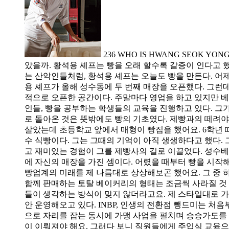
236 WHO IS HWANG SEO
았을까. 황석용 셰프는 빵을 오래 할수록 갈증이 인다고 
는 산악인들처럼, 황석용 셰프는 오늘도 빵을 만든다. 어제
용 셰프가 올해 성수동에 두 번째 매장을 오픈했다. 그런
적으로 오픈한 공간이다. 주말마다 영업을 하고 있지만 베
인들, 빵을 공부하는 학생들의 교육을 진행하고 있다. 그
로 돌아온 것은 뜻밖에도 빵의 기초였다. 제빵과의 떼려야
살았는데 초등학교 앞에서 매형이 빵집을 했어요. 6학년 
수 식빵이다. 그는 그때의 기억이 아직 생생하다고 했다.
고 재미있는 경험이 그를 제빵사의 길로 이끌었다. 성수베
에 자신의 매장을 가진 셈이다. 어렸을 때부터 빵을 시작
빵업계의 미래를 제 나름대로 상상해보곤 했어요. 그 중
함께 판매하는 토탈 베이커리의 형태는 조금씩 사라질 것 
들이 생각하는 방식이 맞지 않더라고요. 제 스타일대로 가
안 운영해오고 있다. INBP, 인생의 전환점 뺑드미는 
으로 자리를 잡는 동시에 가맹 사업을 펼치며 승승가도를 달
이 이뤄져야 해요. 그러다 보니 직원들에게 주입식 교육으