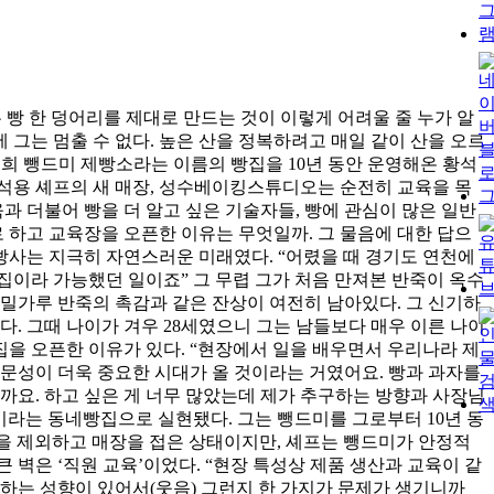
기는 빵 한 덩어리를 제대로 만드는 것이 이렇게 어려울 줄 누가 알
 그는 멈출 수 없다. 높은 산을 정복하려고 매일 같이 산을 오르
이재희 뺑드미 제빵소라는 이름의 빵집을 10년 동안 운영해온 황석
황석용 셰프의 새 매장, 성수베이킹스튜디오는 순전히 교육을 목
과 더불어 빵을 더 알고 싶은 기술자들, 빵에 관심이 많은 일반
 하고 교육장을 오픈한 이유는 무엇일까. 그 물음에 대한 답으
빵사는 지극히 자연스러운 미래였다. “어렸을 때 경기도 연천에
집이라 가능했던 일이죠” 그 무렵 그가 처음 만져본 반죽이 옥수
 밀가루 반죽의 촉감과 같은 잔상이 여전히 남아있다. 그 신기하
다. 그때 나이가 겨우 28세였으니 그는 남들보다 매우 이른 나이
집을 오픈한 이유가 있다. “현장에서 일을 배우면서 우리나라 제
문성이 더욱 중요한 시대가 올 것이라는 거였어요. 빵과 과자를
까요. 하고 싶은 게 너무 많았는데 제가 추구하는 방향과 사장님
미라는 동네빵집으로 실현됐다. 그는 뺑드미를 그로부터 10년 동
점을 제외하고 매장을 접은 상태이지만, 셰프는 뺑드미가 안정적
 벽은 ‘직원 교육’이었다. “현장 특성상 제품 생산과 교육이 같
 하는 성향이 있어서(웃음) 그런지 한 가지가 문제가 생기니까