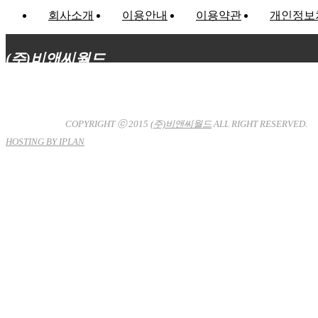
회사소개
이용안내
이용약관
개인정보
(주)비앤씨월드
대표이사 : 장상원
서울특별시 강남구 선릉로132길 3-6 3층
사업자등록번호 : 120-81-32367
통신판매업신고 : 서울강
남-7704호
COPYRIGHT ⓒ 2015
(주)비앤씨월드
ALL RIGHT RESERVED.
HOSTING BY IPLAN