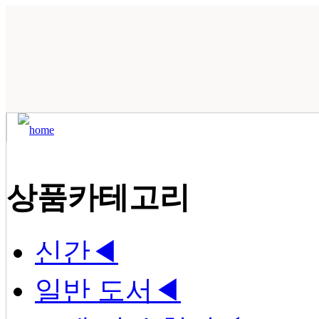
상품카테고리
신간
◀
일반 도서
◀