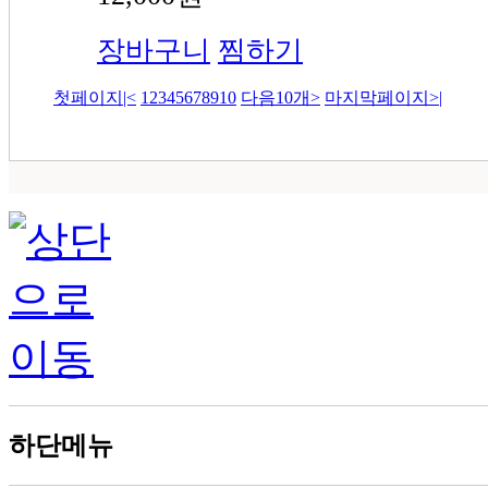
장바구니
찜하기
첫페이지
|<
1
2
3
4
5
6
7
8
9
10
다음10개
>
마지막페이지
>|
하단메뉴