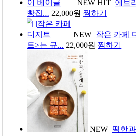
NEW
HIT
에브
빵집...
22,000원
찜하기
NEW
작은 카페 
트>는 규...
22,000원
찜하기
NEW
떡한과