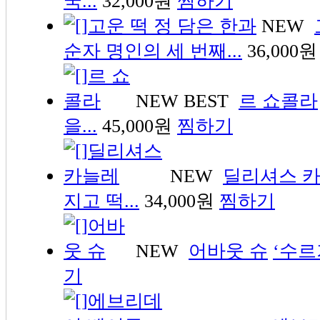
국...
32,000원
찜하기
NEW
순자 명인의 세 번째...
36,000원
NEW
BEST
르 쇼콜라
을...
45,000원
찜하기
NEW
딜리셔스 
지고 떡...
34,000원
찜하기
NEW
어바웃 슈
‘수르기
기