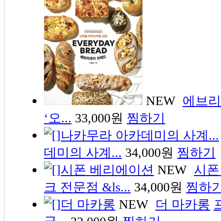
NEW
에브리
‘오...
33,000원
찜하기
데미의 사계...
34,000원
찜하기
NEW
시폰
크 전문점 &ls...
34,000원
찜하
NEW
더 마카롱