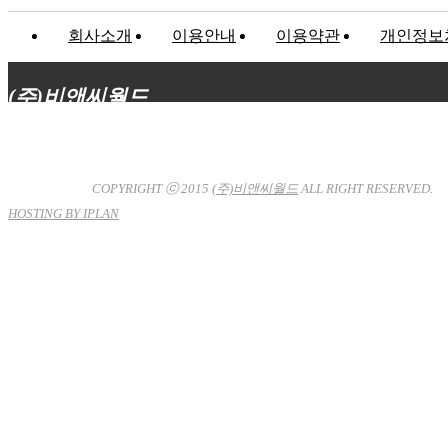
회사소개
이용안내
이용약관
개인정보
(주)비앤씨월드
대표이사 : 장상원
서울특별시 강남구 선릉로132길 3-6 3층
사업자등록번호 : 120-81-32367
통신판매업신고 : 서울강
남-7704호
COPYRIGHT ⓒ 2015
(주)비앤씨월드
ALL RIGHT RESERVED.
HOSTING BY IPLAN