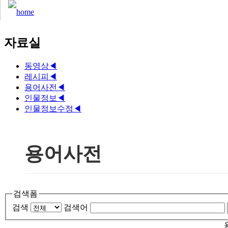
자료실
동영상
◀
레시피
◀
용어사전
◀
인물정보
◀
인물정보수정
◀
용어사전
검색폼
검색
검색어