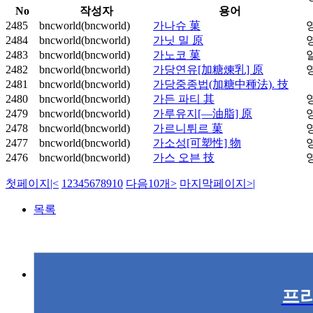
No
작성자
용어
2485
bncworld(bncworld)
가나슈 菓
영
2484
bncworld(bncworld)
가닛 밀 原
영
2483
bncworld(bncworld)
가노코 菓
2482
bncworld(bncworld)
가당연유[加糖煉乳] 原
영
2481
bncworld(bncworld)
가당중종법(加糖中種法). 技
2480
bncworld(bncworld)
가든 파티 其
영
2479
bncworld(bncworld)
가루유지[―油脂] 原
영
2478
bncworld(bncworld)
가르니튀르 菓
영
2477
bncworld(bncworld)
가소성[可塑性] 物
영
2476
bncworld(bncworld)
가스 오븐 技
영
첫페이지
|<
1
2
3
4
5
6
7
8
9
10
다음10개
>
마지막페이지
>|
목록
프